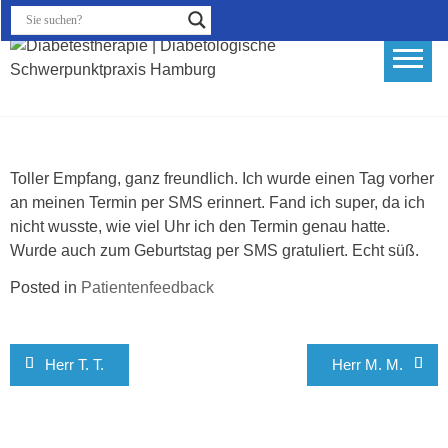
Skip
to
content
Diabetestherapie |
Diabetologische
Schwerpunktpraxis Hamburg
Toller Empfang, ganz freundlich. Ich wurde einen Tag vorher
an meinen Termin per SMS erinnert. Fand ich super, da ich
nicht wusste, wie viel Uhr ich den Termin genau hatte.
Wurde auch zum Geburtstag per SMS gratuliert. Echt süß.
Posted in
Patientenfeedback
Beitragsnavigation
Herr T. T.
Herr M. M.