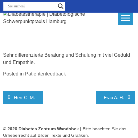
Skip
to
content
Diabetestherapie |
Diabetologische
Schwerpunktpraxis Hamburg
Sehr differenzierte Beratung und Schulung mit viel Geduld
und Empathie.
Posted in
Patientenfeedback
Beitragsnavigation
Herr C. M.
Frau A. H.
© 2026 Diabetes Zentrum Wandsbek
| Bitte beachten Sie das
Urheberrecht auf Bilder, Texte und Grafiken.