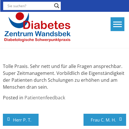
Skip
to
content
Diabetesther
Diabetologis
Schwerpunktp
Hamburg
Tolle Praxis. Sehr nett und für alle Fragen ansprechbar.
Super Zeitmanagement. Vorbildlich die Eigenständigkeit
der Patienten durch Schulungen zu erhöhen und am
Menschen dran sein.
Posted in
Patientenfeedback
Beitragsnavigation
Herr P. T.
Frau C. M. H.