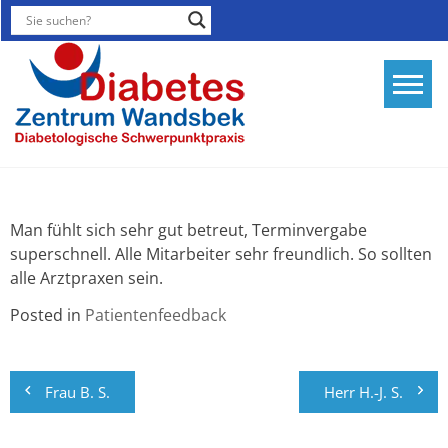
Skip
to
content
Diabetesthera
Diabetologis
Schwerpunktp
Hamburg
Man fühlt sich sehr gut betreut, Terminvergabe
superschnell. Alle Mitarbeiter sehr freundlich. So sollten
alle Arztpraxen sein.
Posted in
Patientenfeedback
Beitragsnavigation
Frau B. S.
Herr H.-J. S.