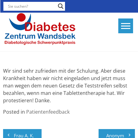
Skip
to
content
Diabetesthera
Diabetologis
Schwerpunktp
Hamburg
Wir sind sehr zufrieden mit der Schulung. Aber diese
Krankheit haben wir nicht eingeladen und jetzt muss
man wegen dem neuen Gesetz die Teststreifen selbst
bezahlen, wenn man eine Tablettentherapie hat. Wir
protestieren! Danke.
Posted in
Patientenfeedback
Beitragsnavigation
Frau A. K.
Anonym